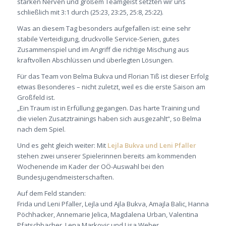
starken Nerven und großem Teamgeist setzten wir uns
schließlich mit 3:1 durch (25:23, 23:25, 25:8, 25:22).
Was an diesem Tag besonders aufgefallen ist: eine sehr
stabile Verteidigung, druckvolle Service-Serien, gutes
Zusammenspiel und im Angriff die richtige Mischung aus
kraftvollen Abschlüssen und überlegten Lösungen.
Für das Team von Belma Bukva und Florian Tiß ist dieser Erfolg
etwas Besonderes – nicht zuletzt, weil es die erste Saison am
Großfeld ist.
„Ein Traum ist in Erfüllung gegangen. Das harte Training und
die vielen Zusatztrainings haben sich ausgezahlt“, so Belma
nach dem Spiel.
Und es geht gleich weiter: Mit
Lejla Bukva und Leni Pfaller
stehen zwei unserer Spielerinnen bereits am kommenden
Wochenende im Kader der OÖ-Auswahl bei den
Bundesjugendmeisterschaften.
Auf dem Feld standen:
Frida und Leni Pfaller, Lejla und Ajla Bukva, Amajla Balic, Hanna
Pöchhacker, Annemarie Jelica, Magdalena Urban, Valentina
Pfatschbacher, Lena Markovic und Lisa Weber.