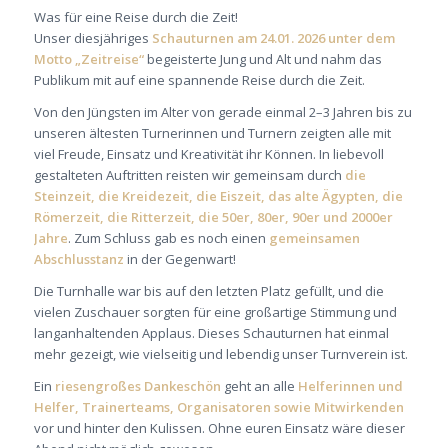
Was für eine Reise durch die Zeit!
Unser diesjähriges
Schauturnen am 24.01. 2026 unter dem
Motto „Zeitreise“
begeisterte Jung und Alt und nahm das
Publikum mit auf eine spannende Reise durch die Zeit.
Von den Jüngsten im Alter von gerade einmal 2–3 Jahren bis zu
unseren ältesten Turnerinnen und Turnern zeigten alle mit
viel Freude, Einsatz und Kreativität ihr Können. In liebevoll
gestalteten Auftritten reisten wir gemeinsam durch
die
Steinzeit, die Kreidezeit, die Eiszeit, das alte Ägypten, die
Römerzeit, die Ritterzeit, die 50er, 80er, 90er und 2000er
Jahre
. Zum Schluss gab es noch einen
gemeinsamen
Abschlusstanz
in der Gegenwart!
Die Turnhalle war bis auf den letzten Platz gefüllt, und die
vielen Zuschauer sorgten für eine großartige Stimmung und
langanhaltenden Applaus. Dieses Schauturnen hat einmal
mehr gezeigt, wie vielseitig und lebendig unser Turnverein ist.
Ein
riesengroßes Dankeschön
geht an alle
Helferinnen und
Helfer, Trainerteams, Organisatoren sowie Mitwirkenden
vor und hinter den Kulissen. Ohne euren Einsatz wäre dieser