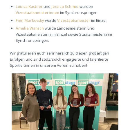
Louisa Kastner
und
Jessica Schmid
wurden
Vizestaatsmeisterinnen
im Synchronspringen
Finn Markovsky
wurde
Vizestaatsmeister
im Einzel
Amelie Wansch
wurde Landesmeisterin und
Vizestaatsmeisterin im Einzel sowie Staatsmeisterin im
Synchronspringen.
Wir gratulieren euch sehr herzlich zu diesen großartigen
Erfolgen und sind stolz, solch engagierte und talentierte
Sportler:innen in unserem Verein zu haben!