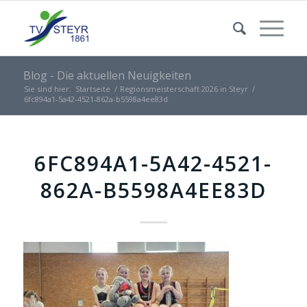
Blog - Die aktuellen Neuigkeiten
Sie sind hier:
Startseite
/
Regionsmeisterschaft 2026 in Steyr
/
6fc894a1-5a42-4521-862a-b5598a4ee83d
6FC894A1-5A42-4521-
862A-B5598A4EE83D