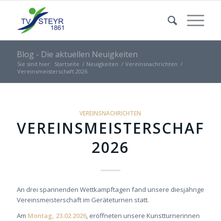
Blog - Die aktuellen Neuigkeiten
Sie sind hier:
Startseite
/
Neuigkeiten
/
Vereinsnachrichten
/
Vereinsmeisterschaft 2026
VEREINSNACHRICHTEN
VEREINSMEISTERSCHAFT
2026
An drei spannenden Wettkampftagen fand unsere diesjährige
Vereinsmeisterschaft im Geräteturnen statt.
Am
Montag, 23.02.2026
, eröffneten unsere Kunstturnerinnen