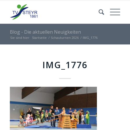
Blog - Die aktuellen Neuigkeiten
Sie sind hier:
Startseite
/
Schauturnen 2026
/
IMG_1776
IMG_1776