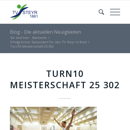
Blog - Die aktuellen Neuigkeiten
Sie sind hier:
Startseite
/
Erfolgreicher Saisonstart für den TV Steyr in Ried
/
Turn10 Meisterschaft 25 302
TURN10
MEISTERSCHAFT 25 302