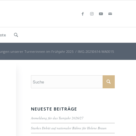
ote
ungen unserer Turnerinnen im Frühjahr 2025
/
IMG-20250614-WA0015
NEUESTE BEITRÄGE
Anmeldung für das Turnjahr 2026/27
Starkes Debüt auf nationaler Bühne für Helene Braun