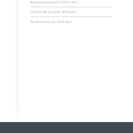
Regionsmeisterschaft 2026 in Steyr
U16 holt Bronze beim OÖ Final 4
Sportlerehrung der Stadt Steyr