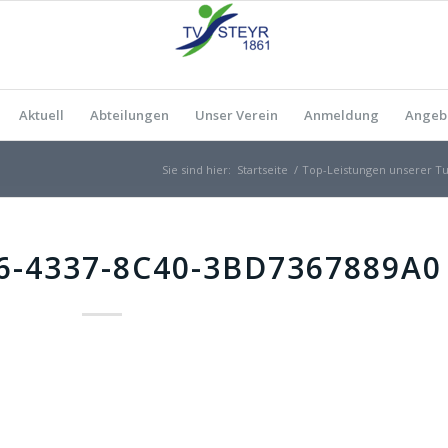
Aktuell
Abteilungen
Unser Verein
Anmeldung
Angeb
Sie sind hier:
Startseite
/
Top-Leistungen unserer Tu
6-4337-8C40-3BD7367889A0