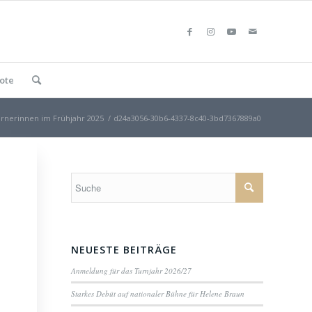
ote
rnerinnen im Frühjahr 2025
/
d24a3056-30b6-4337-8c40-3bd7367889a0
NEUESTE BEITRÄGE
Anmeldung für das Turnjahr 2026/27
Starkes Debüt auf nationaler Bühne für Helene Braun